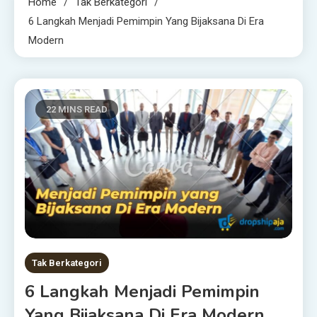
Home
Tak Berkategori
6 Langkah Menjadi Pemimpin Yang Bijaksana Di Era
Modern
22 MINS READ
Tak Berkategori
6 Langkah Menjadi Pemimpin
Yang Bijaksana Di Era Modern