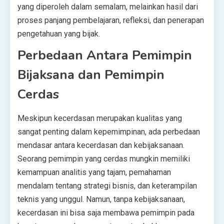
yang diperoleh dalam semalam, melainkan hasil dari
proses panjang pembelajaran, refleksi, dan penerapan
pengetahuan yang bijak.
Perbedaan Antara Pemimpin
Bijaksana dan Pemimpin
Cerdas
Meskipun kecerdasan merupakan kualitas yang
sangat penting dalam kepemimpinan, ada perbedaan
mendasar antara kecerdasan dan kebijaksanaan.
Seorang pemimpin yang cerdas mungkin memiliki
kemampuan analitis yang tajam, pemahaman
mendalam tentang strategi bisnis, dan keterampilan
teknis yang unggul. Namun, tanpa kebijaksanaan,
kecerdasan ini bisa saja membawa pemimpin pada