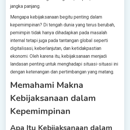
jangka panjang.
Mengapa kebijaksanaan begitu penting dalam
kepemimpinan? Di tengah dunia yang terus berubah,
pemimpin tidak hanya dihadapkan pada masalah
internal tetapi juga pada tantangan global seperti
digitalisasi, keberlanjutan, dan ketidakpastian
ekonomi. Oleh karena itu, kebijaksanaan menjadi
landasan penting untuk menghadapi situasi-situasi ini
dengan ketenangan dan pertimbangan yang matang.
Memahami Makna
Kebijaksanaan dalam
Kepemimpinan
Apa Itu Kebijaksanaan dalam