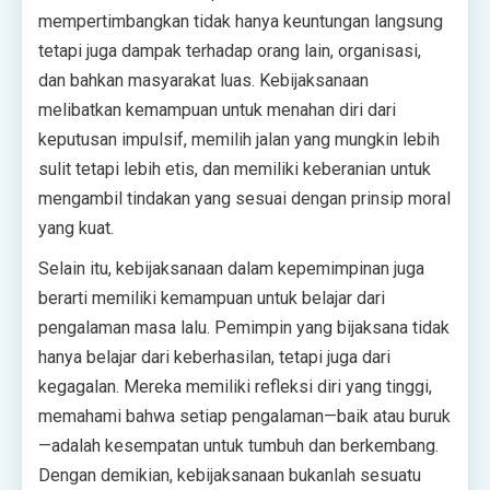
mempertimbangkan tidak hanya keuntungan langsung
tetapi juga dampak terhadap orang lain, organisasi,
dan bahkan masyarakat luas. Kebijaksanaan
melibatkan kemampuan untuk menahan diri dari
keputusan impulsif, memilih jalan yang mungkin lebih
sulit tetapi lebih etis, dan memiliki keberanian untuk
mengambil tindakan yang sesuai dengan prinsip moral
yang kuat.
Selain itu, kebijaksanaan dalam kepemimpinan juga
berarti memiliki kemampuan untuk belajar dari
pengalaman masa lalu. Pemimpin yang bijaksana tidak
hanya belajar dari keberhasilan, tetapi juga dari
kegagalan. Mereka memiliki refleksi diri yang tinggi,
memahami bahwa setiap pengalaman—baik atau buruk
—adalah kesempatan untuk tumbuh dan berkembang.
Dengan demikian, kebijaksanaan bukanlah sesuatu