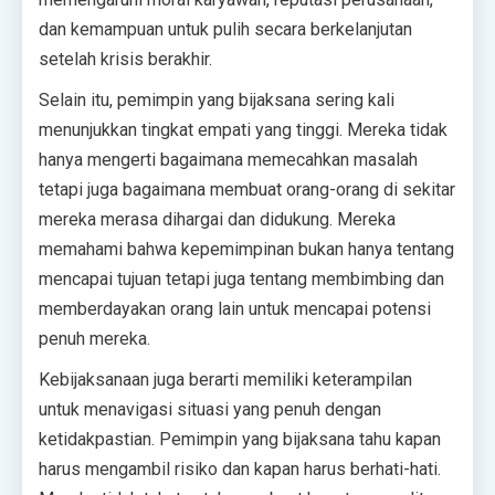
dan kemampuan untuk pulih secara berkelanjutan
setelah krisis berakhir.
Selain itu, pemimpin yang bijaksana sering kali
menunjukkan tingkat empati yang tinggi. Mereka tidak
hanya mengerti bagaimana memecahkan masalah
tetapi juga bagaimana membuat orang-orang di sekitar
mereka merasa dihargai dan didukung. Mereka
memahami bahwa kepemimpinan bukan hanya tentang
mencapai tujuan tetapi juga tentang membimbing dan
memberdayakan orang lain untuk mencapai potensi
penuh mereka.
Kebijaksanaan juga berarti memiliki keterampilan
untuk menavigasi situasi yang penuh dengan
ketidakpastian. Pemimpin yang bijaksana tahu kapan
harus mengambil risiko dan kapan harus berhati-hati.