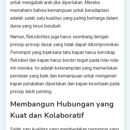
untuk mengubah arah jika diperlukan. Mereka
memahami bahwa kemampuan untuk beradaptasi
adalah salah satu kualitas yang paling berharga dalam
dunia yang terus berubah.
Namun, fleksibilitas juga harus seimbang dengan
prinsip-prinsip dasar yang tidak dapat dikompromikan.
Pemimpin yang bijaksana tahu kapan harus bersikap
fleksibel dan kapan harus berdiri teguh pada nilai-nilai
inti mereka. Ini adalah keterampilan yang memerlukan
penilaian yang baik dan kemampuan untuk mengenali
kapan perubahan diperlukan dan kapan kesetiaan pada
prinsip lebih penting.
Membangun Hubungan yang
Kuat dan Kolaboratif
Salah satu kualitas yang membedakan pemimpin yang