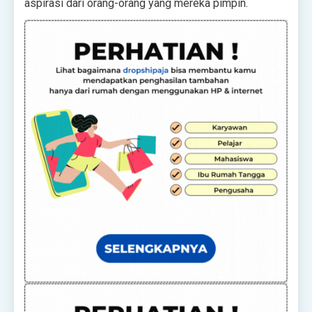
aspirasi dari orang-orang yang mereka pimpin.