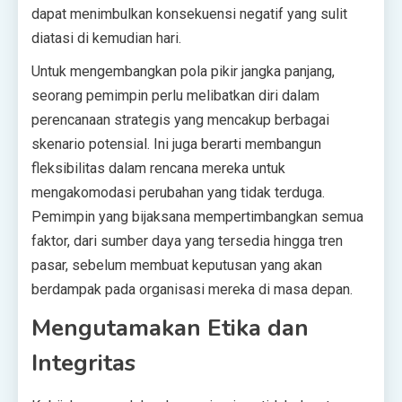
dapat menimbulkan konsekuensi negatif yang sulit
diatasi di kemudian hari.
Untuk mengembangkan pola pikir jangka panjang,
seorang pemimpin perlu melibatkan diri dalam
perencanaan strategis yang mencakup berbagai
skenario potensial. Ini juga berarti membangun
fleksibilitas dalam rencana mereka untuk
mengakomodasi perubahan yang tidak terduga.
Pemimpin yang bijaksana mempertimbangkan semua
faktor, dari sumber daya yang tersedia hingga tren
pasar, sebelum membuat keputusan yang akan
berdampak pada organisasi mereka di masa depan.
Mengutamakan Etika dan
Integritas