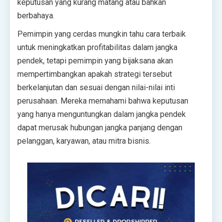
keputusan yang kurang matang atau bahkan
berbahaya.
Pemimpin yang cerdas mungkin tahu cara terbaik
untuk meningkatkan profitabilitas dalam jangka
pendek, tetapi pemimpin yang bijaksana akan
mempertimbangkan apakah strategi tersebut
berkelanjutan dan sesuai dengan nilai-nilai inti
perusahaan. Mereka memahami bahwa keputusan
yang hanya menguntungkan dalam jangka pendek
dapat merusak hubungan jangka panjang dengan
pelanggan, karyawan, atau mitra bisnis.