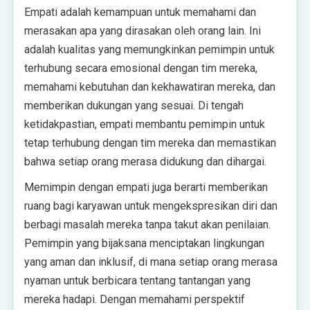
Empati adalah kemampuan untuk memahami dan
merasakan apa yang dirasakan oleh orang lain. Ini
adalah kualitas yang memungkinkan pemimpin untuk
terhubung secara emosional dengan tim mereka,
memahami kebutuhan dan kekhawatiran mereka, dan
memberikan dukungan yang sesuai. Di tengah
ketidakpastian, empati membantu pemimpin untuk
tetap terhubung dengan tim mereka dan memastikan
bahwa setiap orang merasa didukung dan dihargai.
Memimpin dengan empati juga berarti memberikan
ruang bagi karyawan untuk mengekspresikan diri dan
berbagi masalah mereka tanpa takut akan penilaian.
Pemimpin yang bijaksana menciptakan lingkungan
yang aman dan inklusif, di mana setiap orang merasa
nyaman untuk berbicara tentang tantangan yang
mereka hadapi. Dengan memahami perspektif