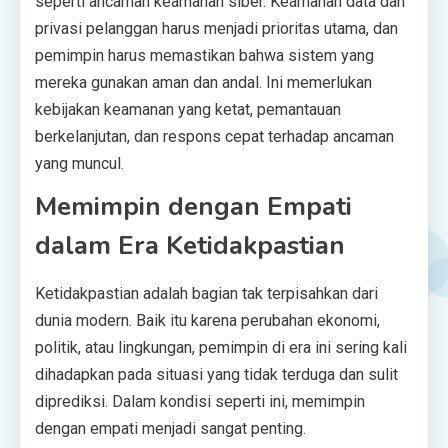
seperti ancaman keamanan siber. Keamanan data dan
privasi pelanggan harus menjadi prioritas utama, dan
pemimpin harus memastikan bahwa sistem yang
mereka gunakan aman dan andal. Ini memerlukan
kebijakan keamanan yang ketat, pemantauan
berkelanjutan, dan respons cepat terhadap ancaman
yang muncul.
Memimpin dengan Empati
dalam Era Ketidakpastian
Ketidakpastian adalah bagian tak terpisahkan dari
dunia modern. Baik itu karena perubahan ekonomi,
politik, atau lingkungan, pemimpin di era ini sering kali
dihadapkan pada situasi yang tidak terduga dan sulit
diprediksi. Dalam kondisi seperti ini, memimpin
dengan empati menjadi sangat penting.