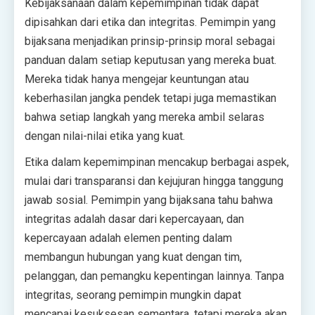
Kebijaksanaan dalam kepemimpinan tidak dapat
dipisahkan dari etika dan integritas. Pemimpin yang
bijaksana menjadikan prinsip-prinsip moral sebagai
panduan dalam setiap keputusan yang mereka buat.
Mereka tidak hanya mengejar keuntungan atau
keberhasilan jangka pendek tetapi juga memastikan
bahwa setiap langkah yang mereka ambil selaras
dengan nilai-nilai etika yang kuat.
Etika dalam kepemimpinan mencakup berbagai aspek,
mulai dari transparansi dan kejujuran hingga tanggung
jawab sosial. Pemimpin yang bijaksana tahu bahwa
integritas adalah dasar dari kepercayaan, dan
kepercayaan adalah elemen penting dalam
membangun hubungan yang kuat dengan tim,
pelanggan, dan pemangku kepentingan lainnya. Tanpa
integritas, seorang pemimpin mungkin dapat
mencapai kesuksesan sementara, tetapi mereka akan