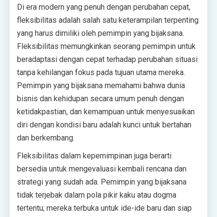
Di era modern yang penuh dengan perubahan cepat,
fleksibilitas adalah salah satu keterampilan terpenting
yang harus dimiliki oleh pemimpin yang bijaksana.
Fleksibilitas memungkinkan seorang pemimpin untuk
beradaptasi dengan cepat terhadap perubahan situasi
tanpa kehilangan fokus pada tujuan utama mereka.
Pemimpin yang bijaksana memahami bahwa dunia
bisnis dan kehidupan secara umum penuh dengan
ketidakpastian, dan kemampuan untuk menyesuaikan
diri dengan kondisi baru adalah kunci untuk bertahan
dan berkembang.
Fleksibilitas dalam kepemimpinan juga berarti
bersedia untuk mengevaluasi kembali rencana dan
strategi yang sudah ada. Pemimpin yang bijaksana
tidak terjebak dalam pola pikir kaku atau dogma
tertentu; mereka terbuka untuk ide-ide baru dan siap