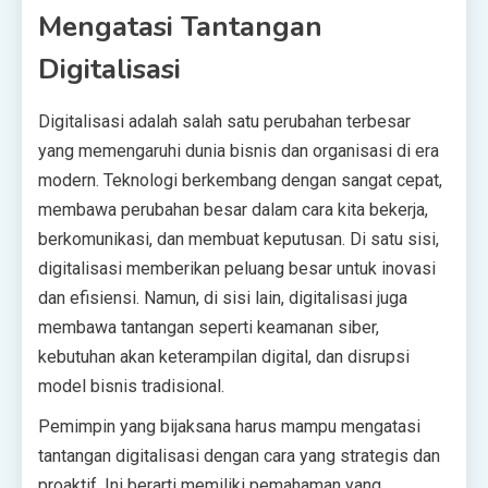
Mengatasi Tantangan
Digitalisasi
Digitalisasi adalah salah satu perubahan terbesar
yang memengaruhi dunia bisnis dan organisasi di era
modern. Teknologi berkembang dengan sangat cepat,
membawa perubahan besar dalam cara kita bekerja,
berkomunikasi, dan membuat keputusan. Di satu sisi,
digitalisasi memberikan peluang besar untuk inovasi
dan efisiensi. Namun, di sisi lain, digitalisasi juga
membawa tantangan seperti keamanan siber,
kebutuhan akan keterampilan digital, dan disrupsi
model bisnis tradisional.
Pemimpin yang bijaksana harus mampu mengatasi
tantangan digitalisasi dengan cara yang strategis dan
proaktif. Ini berarti memiliki pemahaman yang