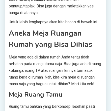
penutup/taplak. Bisa juga dengan meletakkan vas
bunga di atasnya.
Untuk lebih lengkapnya akan kita bahas di bawah ini.
Aneka Meja Ruangan
Rumah yang Bisa Dihias
Meja yang ada di dalam rumah Anda tentu tidak
sebatas pada ruang utama saja. Bisa juga ada di ruang
keluarga, ruang TV atau ruangan lainnya termasuk
ruang kerja di rumah. Nah, kira-kira meja di ruangan
mana saja yang bagus untuk dihias? Mari kita cek!
Meja Ruang Tamu
Ruang tamu bahkan yang berkonsep lesehan pasti