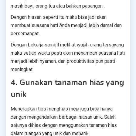
masih bayi, orang tua atau bahkan pasangan .
Dengan hiasan seperti itu maka bisa jadi akan
membuat suasana hati Anda menjadi lebih damai dan
bersemangat.
Dengan bekerja sambil melihat wajah orang tersayang
maka setiap waktu pasti akan menambah suasana hati
menjadi lebih nyaman, dan produktivitas pun pasti
meningkat.
4. Gunakan tanaman hias yang
unik
Menerapkan tips menghias meja juga bisa hanya
dengan mengandalkan berbagai hiasan unik. Salah
satunya dihias dengan menggunakan tanaman hias
dalam ruangan yang unik dan menarik.