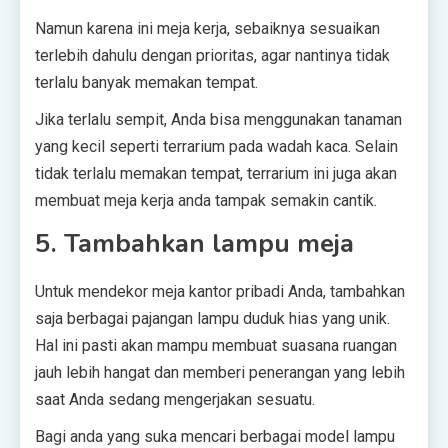
Namun karena ini meja kerja, sebaiknya sesuaikan
terlebih dahulu dengan prioritas, agar nantinya tidak
terlalu banyak memakan tempat.
Jika terlalu sempit, Anda bisa menggunakan tanaman
yang kecil seperti terrarium pada wadah kaca. Selain
tidak terlalu memakan tempat, terrarium ini juga akan
membuat meja kerja anda tampak semakin cantik.
5. Tambahkan lampu meja
Untuk mendekor meja kantor pribadi Anda, tambahkan
saja berbagai pajangan lampu duduk hias yang unik.
Hal ini pasti akan mampu membuat suasana ruangan
jauh lebih hangat dan memberi penerangan yang lebih
saat Anda sedang mengerjakan sesuatu.
Bagi anda yang suka mencari berbagai model lampu