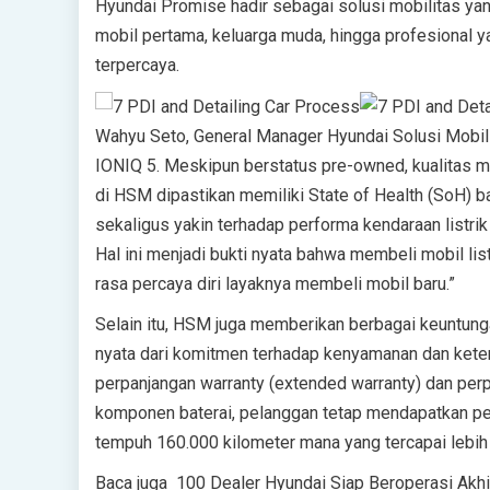
Hyundai Promise hadir sebagai solusi mobilitas ya
mobil pertama, keluarga muda, hingga profesional ya
terpercaya.
Wahyu Seto, General Manager Hyundai Solusi Mobili
IONIQ 5. Meskipun berstatus pre-owned, kualitas mob
di HSM dipastikan memiliki State of Health (SoH)
sekaligus yakin terhadap performa kendaraan listrik
Hal ini menjadi bukti nyata bahwa membeli mobil l
rasa percaya diri layaknya membeli mobil baru.”
Selain itu, HSM juga memberikan berbagai keuntung
nyata dari komitmen terhadap kenyamanan dan ket
perpanjangan warranty (extended warranty) dan perpa
komponen baterai, pelanggan tetap mendapatkan per
tempuh 160.000 kilometer mana yang tercapai lebih 
Baca juga
100 Dealer Hyundai Siap Beroperasi Akh