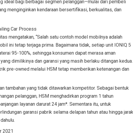
ng ideal bagi berbagai segmen pelanggan—mulai dari pembeli
ng menginginkan kendaraan bersertifikasi, berkualitas, dan
tas mengatakan, “Salah satu contoh model mobilnya adalah
il ini tetap terjaga prima. Bagaimana tidak, setiap unit IONIQ 5
 baterai 95-100%, sehingga konsumen dapat merasa aman
 yang dimilikinya dan garansi yang masih berlaku ditangan kedua.
istrik pre-owned melalui HSM tetap memberikan ketenangan dan
an tambahan yang tidak ditawarkan kompetitor. Sebagai bentuk
enangan pelanggan, HSM menghadirkan program 1 tahun
njangan layanan darurat 24 jam*. Sementara itu, untuk
lindungan garansi pabrik selama delapan tahun atau hingga jara
dahulu.
ir 2021