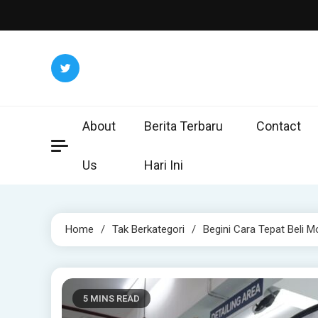
Skip
to
content
About
Berita Terbaru
Contact
Us
Hari Ini
Home
Tak Berkategori
Begini Cara Tepat Beli M
5 MINS READ