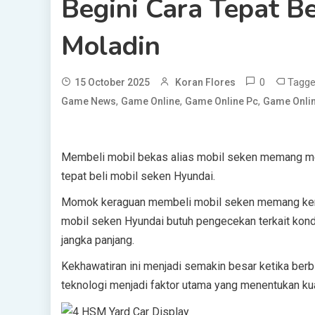
Begini Cara Tepat B
Moladin
0
Tagg
15 October 2025
Koran Flores
,
,
,
Game News
Game Online
Game Online Pc
Game Onlin
Membeli mobil bekas alias mobil seken memang m
tepat beli mobil seken Hyundai.
Momok keraguan membeli mobil seken memang kerap
mobil seken Hyundai butuh pengecekan terkait kondi
jangka panjang.
Kekhawatiran ini menjadi semakin besar ketika berbi
teknologi menjadi faktor utama yang menentukan kua