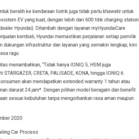
uk beralih ke kendaraan listrik juga tidak perlu khawatir untuk
sistem EV yang kuat, dengan lebih dari 600 titik charging station
a dealer Hyundai). Ditambah dengan layanan myHyundaiCare
njualan kembali, Hyundai memastikan perjalanan setiap pemilik
dukungan infrastruktur dan layanan yang semakin lengkap, kini
rasa ragu.
itas menambahkan, “Tidak hanya IONIQ 5, HSM juga
rti STARGAZER, CRETA, PALISADE, KONA, hingga IONIQ 6.
nsumen akan mendapatkan extended warranty 1 tahun atau
yanan darurat 24 jam*. Dengan pilihan model beragam dan benefit
aan sesuai kebutuhan tanpa mengorbankan rasa aman maupun
ember 2020