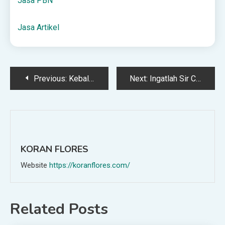
Jasa PBN
Jasa Artikel
Post
Previous:
Kebalikan dari nama tanda tangan nama bulanan Actober Bulanan 2025: The Shipping Echobox
Next:
Ingatlah Sir Charles Wheattone di Hari 150-an
navigation
KORAN FLORES
Website
https://koranflores.com/
Related Posts