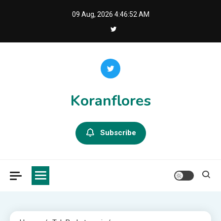
Skip
09 Aug, 2026
4:46:53 AM
to
content
Koranflores
Subscribe