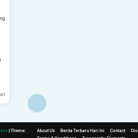
ang
i
ead
ress
|
Theme:
About Us
Berita Terbaru Hari Ini
Contact
Dis