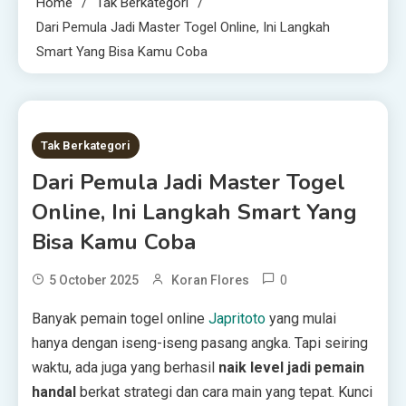
Home
Tak Berkategori
Dari Pemula Jadi Master Togel Online, Ini Langkah
Smart Yang Bisa Kamu Coba
3 MINS READ
Tak Berkategori
Dari Pemula Jadi Master Togel
Online, Ini Langkah Smart Yang
Bisa Kamu Coba
0
5 October 2025
Koran Flores
Banyak pemain togel online
Japritoto
yang mulai
hanya dengan iseng-iseng pasang angka. Tapi seiring
waktu, ada juga yang berhasil
naik level jadi pemain
handal
berkat strategi dan cara main yang tepat. Kunci