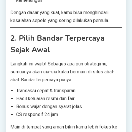
kemenangan
Dengan dasar yang kuat, kamu bisa menghindari
kesalahan sepele yang sering dilakukan pemula.
2.
Pilih Bandar Terpercaya
Sejak Awal
Langkah ini wajib! Sebagus apa pun strategimu,
semuanya akan sia-sia kalau bermain di situs abal-
abal. Bandar terpercaya punya:
Transaksi cepat & transparan
Hasil keluaran resmi dan fair
Bonus wajar dengan syarat jelas
CS responsif 24 jam
Main di tempat yang aman bikin kamu lebih fokus ke