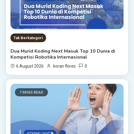
Tak Berkategori
Dua Murid Koding Next Masuk Top 10 Dunia di
Kompetisi Robotika Internasional
0
6 August 2026
koran flores
7 MINS READ