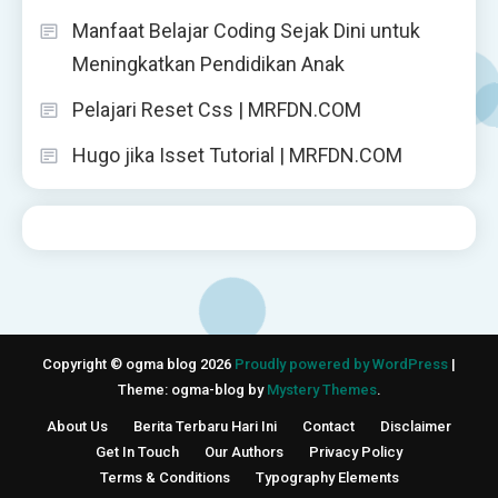
Manfaat Belajar Coding Sejak Dini untuk
Meningkatkan Pendidikan Anak
Pelajari Reset Css | MRFDN.COM
Hugo jika Isset Tutorial | MRFDN.COM
Copyright © ogma blog 2026
Proudly powered by WordPress
|
Theme: ogma-blog by
Mystery Themes
.
About Us
Berita Terbaru Hari Ini
Contact
Disclaimer
Get In Touch
Our Authors
Privacy Policy
Terms & Conditions
Typography Elements