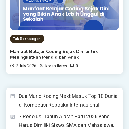
Tak Berkategori
Manfaat Belajar Coding Sejak Dini untuk
Meningkatkan Pendidikan Anak
0
7 July 2026
koran flores
Dua Murid Koding Next Masuk Top 10 Dunia
di Kompetisi Robotika Internasional
7 Resolusi Tahun Ajaran Baru 2026 yang
Harus Dimiliki Siswa SMA dan Mahasiswa.