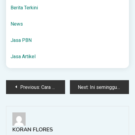
Berita Terkini
News
Jasa PBN
Jasa Artikel
Post
Previous:
Cara memperbaiki gambar sepak bola
Next:
Ini seminggu bersama teman baruku – bandara Pro 3
navigation
KORAN FLORES