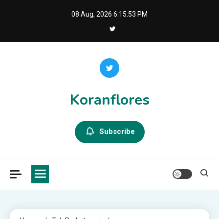
Skip
08 Aug, 2026
6:15:54 PM
to
content
Koranflores
Subscribe