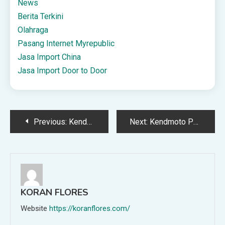
News
Berita Terkini
Olahraga
Pasang Internet Myrepublic
Jasa Import China
Jasa Import Door to Door
Post
Previous:
Kendmoto Front Paddock: Pengaman Depan Motor Premium yang Tak Tertandingi, Stylish dan Super Tangguh!
Next:
Kendmoto Paddock Front Wheel Clamp: Solusi Ultimate untuk Mengunci Ban Depan Motor dengan Presisi & Keamanan Maksimal!
navigation
KORAN FLORES
Website
https://koranflores.com/