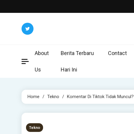
Skip
to
content
About
Berita Terbaru
Contact
Us
Hari Ini
Home
Tekno
Komentar Di Tiktok Tidak Muncul?
2 MINS READ
Tekno