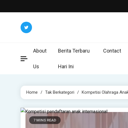
Skip
to
content
About
Berita Terbaru
Contact
Us
Hari Ini
Home
Tak Berkategori
Kompetisi Olahraga Anak
7 MINS READ