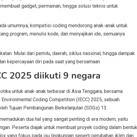
membuat gadget, permainan, hingga solusi teknis untuk
ada umumnya, kompetisi coding mendorong anak-anak untuk
ncang program, menulis kode, dan menyajikan ide, semuanya
katan. Mulai dari pemilu, daerah, siklus nasional, hingga dampak
 dan kepercayaan diri pada saat yang bersamaan.
C 2025 diikuti 9 negara
botika untuk anak-anak terbesar di Asia Tenggara, bersama
l Environmental Coding Competition (IECC) 2025, sebuah
 oleh Tujuan Pembangunan Berkelanjutan (SDGs) 13.
memadukan dua hal yang sangat penting di era modern, yaitu
ungan. Peserta diajak untuk membuat proyek coding dalam bentu
lox yang fokus pada isu lingkungan seperti perubahan iklim dan