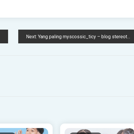
Next:
Yang paling myscossic_ticy – blog stereotscoopy