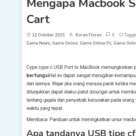
Mengapa Macbook S
Cart
0
Tagg
22 October 2025
Koran Flores
,
,
,
Game News
Game Online
Game Online Pc
Game Onlin
Cype cype c USB Port to MacBook memungkinkan pe
berfungsi
Hal ini dapat sangat merugikan kemampuan
dan lainnya. Wajar jika orang merasa panik ketika m
ditunjukkan dapat diakui patut dicurigai untuk memb
tentang gejala dan penyebab kerusakan pada oran
waktu yang tepat.
Membaca:
Panduan untuk meningkatkan umur macb
Apa tandanya USB tipe cf