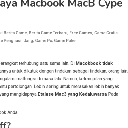
aya Macbook MacB Cype
ed
,
,
,
,
Berita Game
Berita Game Terbaru
Free Games
Game Gratis
,
,
e Penghasil Uang
Game Pc
Game Poker
rangkat terhubung satu sama lain. Di
Macokbook tidak
nya untuk dikutuk dengan tindakan sebagai tindakan, orang lain
engalami malfungsi di masa lalu. Namun, ketrampilan yang
antu pertolongan. Lebih sering untuk merasakan lebih banyak
g yang mengidapnya
Etalase Mac3 yang Kedaluwarsa
Pada
ook Anda
ff?