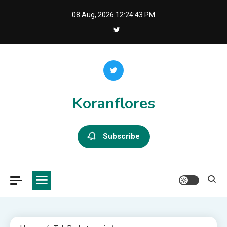
Skip
08 Aug, 2026
12:24:44 PM
to
content
Koranflores
Subscribe