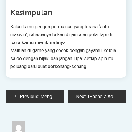
Kesimpulan
Kalau kamu pengen permainan yang terasa “auto
maxwin”, rahasianya bukan di jam atau pola, tapi di
cara kamu menikmatinya
.
Mainlah di game yang cocok dengan gayamu, kelola
saldo dengan bijak, dan jangan lupa: setiap spin itu
peluang baru buat bersenang-senang.
Post
Previous:
Mengerjakan Calotype stereocPiic (3-d) di Lacype ke MaCock di Abbey, Bary Douglas – Blogsscopy blog
Next:
IPhone 2 Ada Max Hari Ini: Kecepatan kerja, hidup terbaik, hidup, hidup, dan hidup
navigation