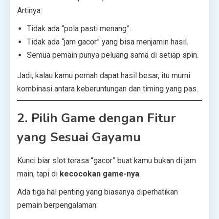
Artinya:
Tidak ada “pola pasti menang”.
Tidak ada “jam gacor” yang bisa menjamin hasil.
Semua pemain punya peluang sama di setiap spin.
Jadi, kalau kamu pernah dapat hasil besar, itu murni
kombinasi antara keberuntungan dan timing yang pas.
2. Pilih Game dengan Fitur
yang Sesuai Gayamu
Kunci biar slot terasa “gacor” buat kamu bukan di jam
main, tapi di
kecocokan game-nya
.
Ada tiga hal penting yang biasanya diperhatikan
pemain berpengalaman: