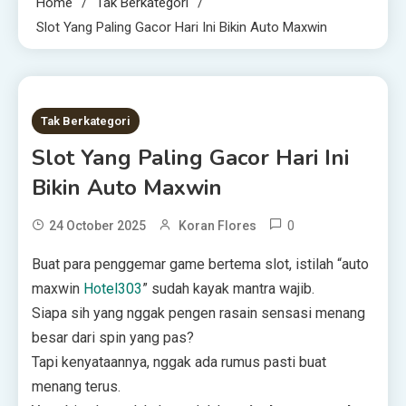
Home
Tak Berkategori
Slot Yang Paling Gacor Hari Ini Bikin Auto Maxwin
4 MINS READ
Tak Berkategori
Slot Yang Paling Gacor Hari Ini
Bikin Auto Maxwin
0
24 October 2025
Koran Flores
Buat para penggemar game bertema slot, istilah “auto
maxwin
Hotel303
” sudah kayak mantra wajib.
Siapa sih yang nggak pengen rasain sensasi menang
besar dari spin yang pas?
Tapi kenyataannya, nggak ada rumus pasti buat
menang terus.