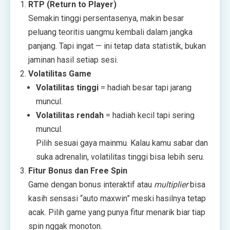
RTP (Return to Player)
Semakin tinggi persentasenya, makin besar
peluang teoritis uangmu kembali dalam jangka
panjang. Tapi ingat — ini tetap data statistik, bukan
jaminan hasil setiap sesi.
Volatilitas Game
Volatilitas tinggi
= hadiah besar tapi jarang
muncul.
Volatilitas rendah
= hadiah kecil tapi sering
muncul.
Pilih sesuai gaya mainmu. Kalau kamu sabar dan
suka adrenalin, volatilitas tinggi bisa lebih seru.
Fitur Bonus dan Free Spin
Game dengan bonus interaktif atau
multiplier
bisa
kasih sensasi “auto maxwin” meski hasilnya tetap
acak. Pilih game yang punya fitur menarik biar tiap
spin nggak monoton.