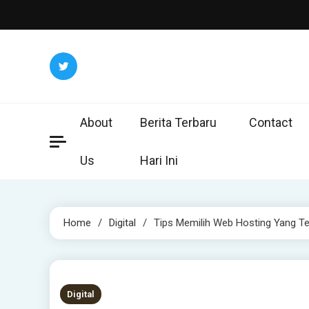
Skip
to
content
About
Berita Terbaru
Contact
Us
Hari Ini
Home
Digital
Tips Memilih Web Hosting Yang T
3 MINS READ
Digital