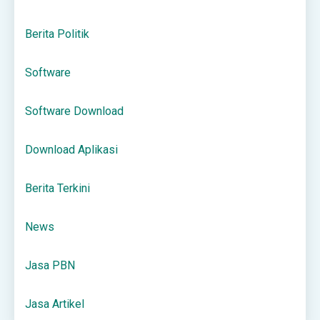
Berita Politik
Software
Software Download
Download Aplikasi
Berita Terkini
News
Jasa PBN
Jasa Artikel