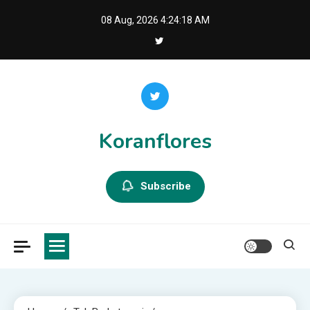
Skip
08 Aug, 2026
4:24:19 AM
to
content
Koranflores
Subscribe