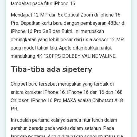
tambahan pada fitur iPhone 16.
Mendapat 12 MP dan 5x Optical Zoom di iphone 16
Pro. Dapatkan kartu baru dengan pembayaran 48Bar di
iPhone 16 Pro GeB dan Bukti. Ini merupakan
peningkatan yang lebih besar dari usia sensor 12 MP
pada model tahun lalu. Apple ditambahkan untuk
mendukung 4K 120FPS DOLBBY VALINE VALINE.
Tiba-tiba ada sipetery
Chipset baru tersebut merupakan yang terbaik di
antara karakter iPhone 16. iPhone 16 dan 16 dan 168
Childset. IPhone 16 Pro MAXA adalah Chibetset A18
PR.
Ini adalah pertama kalinya semua fitur tahun dalam
setahun berada pada waktu dalam setahun. Pada
langkah pertama, Apple digunakan sebelum atau usia