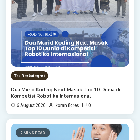
Tak Berkategori
Dua Murid Koding Next Masuk Top 10 Dunia di
Kompetisi Robotika Internasional
0
6 August 2026
koran flores
7 MINS READ